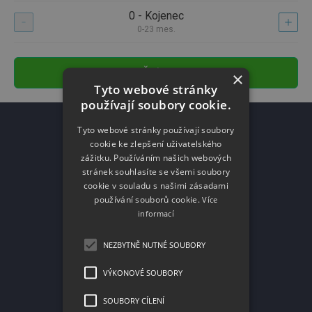
0 - Kojenec
0-23 mes.
Ďalej
×
Tyto webové stránky
používají soubory cookie.
Tyto webové stránky používají soubory
Otevírací hodiny
cookie ke zlepšení uživatelského
zážitku. Používáním našich webových
PO-PÁ: 09:00 - 17:00
stránek souhlasíte se všemi soubory
cookie v souladu s našimi zásadami
SO-NE: zavřeno
používání souborů cookie.
Více
informací
info@letenky.com
(+420) 225 348 555
NEZBYTNĚ NUTNÉ SOUBORY
VÝKONOVÉ SOUBORY
Platební metody
SOUBORY CÍLENÍ