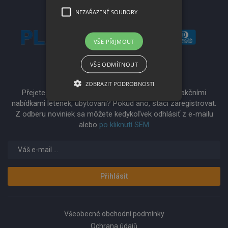
NEZAŘAZENÉ SOUBORY
VŠE PŘIJMOUT
VŠE ODMÍTNOUT
Newsletter
ZOBRAZIT PODROBNOSTI
Přejete od nás odebírat newsletter s aktuálními akčními
nabídkami letenek, ubytování? Pokud ano, stačí zaregistrovat.
Z odberu noviniek sa môžete kedykoľvek odhlásiť z e-mailu
alebo
po kliknutí SEM
Přihlásit
Všeobecné obchodní podmínky
Ochrana údajů