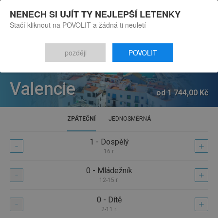
NENECH SI UJÍT TY NEJLEPŠÍ LETENKY
Stačí kliknout na POVOLIT a žádná ti neuletí
Letenky
Zpět na seznam kalendářů
později
POVOLIT
Akční letenky
Kontrola rezervace
Valencie
od
1 744
,
00
Kč
Prenájom áut
Hotely
ZPÁTEČNÍ
JEDNOSMĚRNÁ
Kontakt
1 - Dospělý
16 r.
0 - Mládežník
12-15 r.
0 - Dítě
2-11 r.