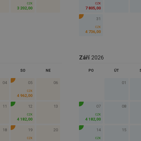
CZK
CZK
3 202
,
00
7 805
,
00
31
CZK
4 736
,
00
Září
2026
SO
NE
PO
ÚT
04
05
06
01
CZK
4 962
,
00
11
12
13
07
08
CZK
CZK
4 182
,
00
4 182
,
00
18
19
20
14
15
CZK
CZK