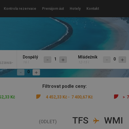
Kontrola rezervace
Prenájom áut
Hotely
Kontakt
Dospělý
Mládežník
1
0
rszawa-
16 l.
12-15 l.
0
Filtrovat podle ceny
:
52
,
33
Kč
4 452
,
33
Kč
-
7 400
,
67
Kč
>
7
TFS
WMI
(
ODLET
)