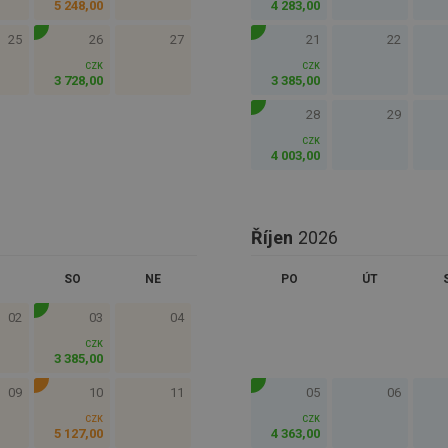
5 248
,
00
4 283
,
00
25
26
27
21
22
CZK
CZK
3 728
,
00
3 385
,
00
28
29
CZK
4 003
,
00
Říjen
2026
SO
NE
PO
ÚT
02
03
04
CZK
3 385
,
00
09
10
11
05
06
CZK
CZK
5 127
,
00
4 363
,
00