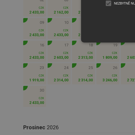
NEZBYTNĚ N
CZK
CZK
CZK
CZK
2 433
,
00
2 162
,
00
2 313
,
00
2 047
,
00
3 24
09
10
11
12
CZK
CZK
CZK
CZK
2 433
,
00
2 433
,
00
2 047
,
00
1 694
,
00
2 43
16
17
18
19
CZK
CZK
CZK
CZK
2 433
,
00
2 603
,
00
2 313
,
00
1 809
,
00
2 60
23
24
25
26
CZK
CZK
CZK
CZK
1 919
,
00
2 314
,
00
2 314
,
00
3 246
,
00
2 72
30
CZK
2 433
,
00
Prosinec
2026