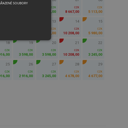
AŘAZENÉ SOUBORY
CZK
CZK
CZK
CZK
CZK
603
,
00
3 246
,
00
4 283
,
00
8 667
,
00
5 113
,
00
11
12
13
14
15
CZK
CZK
CZK
CZK
CZK
385
,
00
2 727
,
00
5 112
,
00
10 208
,
00
5 980
,
00
18
19
20
21
22
CZK
CZK
CZK
CZK
CZK
916
,
00
3 598
,
00
3 598
,
00
10 208
,
00
3 245
,
00
25
26
27
28
29
CZK
CZK
CZK
CZK
CZK
916
,
00
2 916
,
00
3 245
,
00
4 678
,
00
4 677
,
00