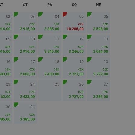
ST
ČT
PÁ
SO
NE
02
03
04
05
06
CZK
CZK
CZK
CZK
CZK
916
,
00
2 916
,
00
3 385
,
00
10 208
,
00
3 598
,
00
09
10
11
12
13
CZK
CZK
CZK
CZK
CZK
916
,
00
2 916
,
00
3 245
,
00
3 246
,
00
3 044
,
00
16
17
18
19
20
CZK
CZK
CZK
CZK
CZK
603
,
00
2 603
,
00
2 433
,
00
2 727
,
00
2 727
,
00
23
24
25
26
27
CZK
CZK
CZK
CZK
162
,
00
2 433
,
00
2 727
,
00
3 385
,
00
30
31
CZK
CZK
385
,
00
3 385
,
00