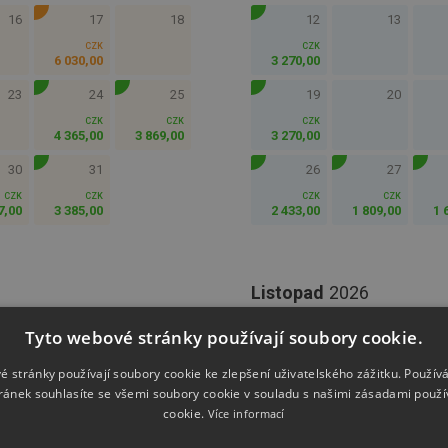
16
17
18
12
13
CZK
CZK
6 030
,
00
3 270
,
00
23
24
25
19
20
CZK
CZK
CZK
4 365
,
00
3 869
,
00
3 270
,
00
30
31
26
27
CZK
CZK
CZK
CZK
7
,
00
3 385
,
00
2 433
,
00
1 809
,
00
1 
Listopad
2026
Tyto webové stránky používají soubory cookie.
SO
NE
PO
ÚT
é stránky používají soubory cookie ke zlepšení uživatelského zážitku. Použív
01
ránek souhlasíte se všemi soubory cookie v souladu s našimi zásadami použí
CZK
cookie.
Více informací
3 044
,
00
06
07
08
02
03