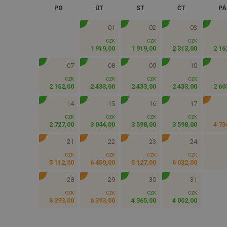
PO
ÚT
ST
ČT
PÁ
01
02
03
CZK
CZK
CZK
1 919
,
00
1 919
,
00
2 313
,
00
2 16
07
08
09
10
CZK
CZK
CZK
CZK
2 162
,
00
2 433
,
00
2 433
,
00
2 433
,
00
2 60
14
15
16
17
CZK
CZK
CZK
CZK
2 727
,
00
3 044
,
00
3 598
,
00
3 598
,
00
4 73
21
22
23
24
CZK
CZK
CZK
CZK
5 112
,
00
6 459
,
00
5 127
,
00
6 032
,
00
28
29
30
31
CZK
CZK
CZK
CZK
6 393
,
00
6 393
,
00
4 365
,
00
4 002
,
00