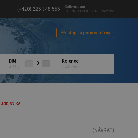
Callcentrum
(+420) 225 348 555
PO-PÁ: 9-17:00, SO-NE: zavřeno
Přestup na jednosměrný
Dítě
Kojenec
0
2-11 l.
0-23 měs.
 400
,
67
Kč
(
NÁVRAT
)