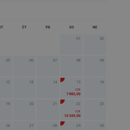
ST
ČT
PÁ
SO
NE
01
02
05
06
07
08
09
12
13
14
15
16
CZK
7 882
,
00
19
20
21
22
23
CZK
10 349
,
00
26
27
28
29
30