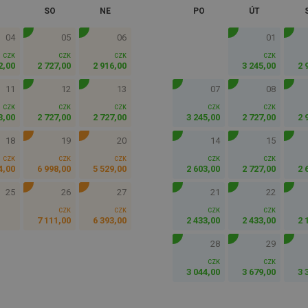
SO
NE
PO
ÚT
04
05
06
01
CZK
CZK
CZK
CZK
2
,
00
2 727
,
00
2 916
,
00
3 245
,
00
2 
11
12
13
07
08
CZK
CZK
CZK
CZK
CZK
3
,
00
2 727
,
00
2 727
,
00
3 245
,
00
2 727
,
00
2 
18
19
20
14
15
CZK
CZK
CZK
CZK
CZK
4
,
00
6 998
,
00
5 529
,
00
2 603
,
00
2 727
,
00
2 
25
26
27
21
22
CZK
CZK
CZK
CZK
7 111
,
00
6 393
,
00
2 433
,
00
2 433
,
00
2 
28
29
CZK
CZK
3 044
,
00
3 679
,
00
3 