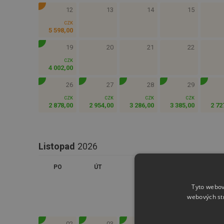
12
13
14
15
CZK
5 598
,
00
19
20
21
22
CZK
4 002
,
00
26
27
28
29
CZK
CZK
CZK
CZK
2 878
,
00
2 954
,
00
3 286
,
00
3 385
,
00
2 72
Listopad
2026
PO
ÚT
ST
ČT
PÁ
Tyto webov
webových st
02
03
04
05