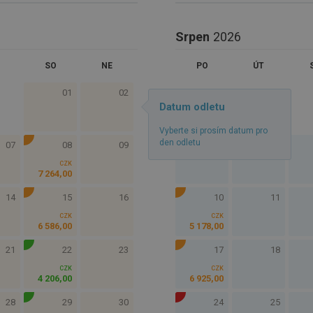
Srpen
2026
SO
NE
PO
ÚT
01
02
Datum odletu
Vyberte si prosím datum pro
den odletu
07
08
09
03
04
CZK
7 264
,
00
14
15
16
10
11
CZK
CZK
6 586
,
00
5 178
,
00
21
22
23
17
18
CZK
CZK
4 206
,
00
6 925
,
00
28
29
30
24
25