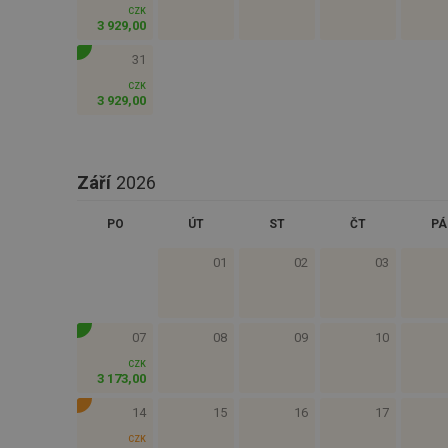
CZK
3 929
,
00
31
CZK
3 929
,
00
Září
2026
PO
ÚT
ST
ČT
PÁ
01
02
03
07
08
09
10
CZK
3 173
,
00
14
15
16
17
CZK