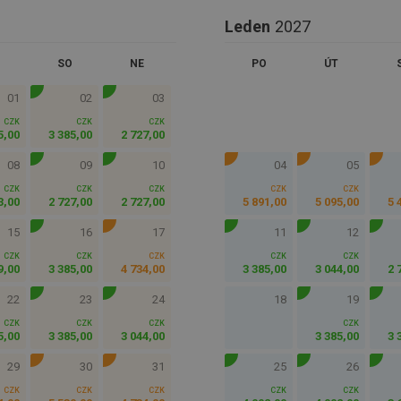
Leden
2027
SO
NE
PO
ÚT
01
02
03
CZK
CZK
CZK
5
,
00
3 385
,
00
2 727
,
00
08
09
10
04
05
CZK
CZK
CZK
CZK
CZK
3
,
00
2 727
,
00
2 727
,
00
5 891
,
00
5 095
,
00
5 
15
16
17
11
12
CZK
CZK
CZK
CZK
CZK
9
,
00
3 385
,
00
4 734
,
00
3 385
,
00
3 044
,
00
2 
22
23
24
18
19
CZK
CZK
CZK
CZK
5
,
00
3 385
,
00
3 044
,
00
3 385
,
00
3 
29
30
31
25
26
CZK
CZK
CZK
CZK
CZK