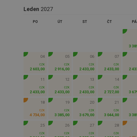
Leden
2027
PO
ÚT
ST
ČT
PÁ
3 38
04
05
06
07
CZK
CZK
CZK
CZK
2 603
,
00
2 916
,
00
2 433
,
00
2 433
,
00
2 43
11
12
13
14
CZK
CZK
CZK
CZK
2 433
,
00
2 433
,
00
2 433
,
00
2 727
,
00
3 67
18
19
20
21
CZK
CZK
CZK
CZK
4 734
,
00
3 385
,
00
3 679
,
00
3 044
,
00
3 38
25
26
27
28
CZK
CZK
CZK
CZK