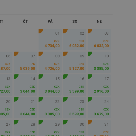
ST
ČT
PÁ
SO
NE
01
02
03
CZK
CZK
CZK
4 734
,
00
6 032
,
00
6 032
,
00
06
07
08
09
10
CZK
CZK
CZK
CZK
CZK
487
,
00
5 039
,
00
4 726
,
00
5 127
,
00
3 385
,
00
13
14
15
16
17
CZK
CZK
CZK
CZK
CZK
727
,
00
3 044
,
00
3 044
,
00
3 599
,
00
2 916
,
00
20
21
22
23
24
CZK
CZK
CZK
CZK
CZK
385
,
00
3 044
,
00
3 385
,
00
3 599
,
00
3 679
,
00
27
28
29
30
31
CZK
CZK
CZK
CZK
CZK