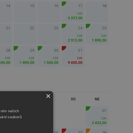
14
15
16
17
18
CZK
3 237
,
00
21
22
23
24
25
CZK
CZK
2 313
,
00
1 895
,
00
28
29
30
31
CZK
CZK
CZK
CZK
694
,
00
1 809
,
00
1 504
,
00
9 400
,
00
×
ST
ČT
PÁ
SO
NE
áním našich
01
vání souborů
CZK
2 433
,
00
04
05
06
07
08