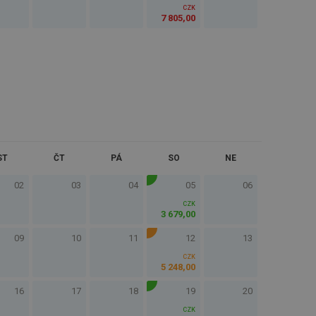
CZK
7 805
,
00
ST
ČT
PÁ
SO
NE
02
03
04
05
06
CZK
3 679
,
00
09
10
11
12
13
CZK
5 248
,
00
16
17
18
19
20
CZK