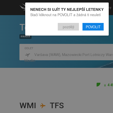
Letenky
Akční letenky
NENECH SI UJÍT TY NEJLEPŠÍ LETENKY
Stačí kliknout na POVOLIT a žádná ti neuletí
Tenerife
,
později
POVOLIT
Španělsko
RYANAIR
ODLET
Varšava (WAW), Mazowiecki Port Lotniczy Wa
Modlin
≤
4 4
WMI
TFS