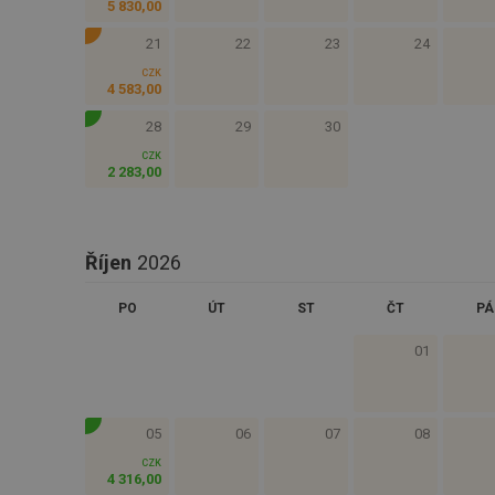
5 830
,
00
21
22
23
24
CZK
4 583
,
00
28
29
30
CZK
2 283
,
00
Říjen
2026
PO
ÚT
ST
ČT
PÁ
01
05
06
07
08
CZK
4 316
,
00